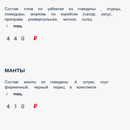
Шурпа с говядиной
Состав: Шурпа с говядиной
500 ед.
390 ₽
ПЛОВ С ГОВЯДИНОЙ
Состав: плов по узбекски из говядины , огурцы,
помидоры, морковь по корейски (сахар, уксус,
приправа универсальная, чеснок, соль).
1 порц.
440 ₽