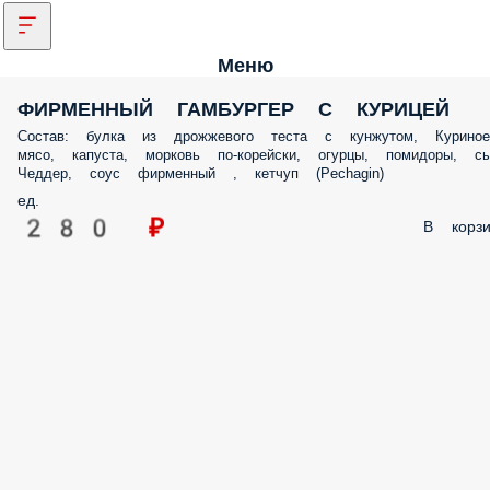
Меню
ФИРМЕННЫЙ ГАМБУРГЕР С КУРИЦЕЙ
Состав: булка из дрожжевого теста с кунжутом, Куриное
мясо, капуста, морковь по-корейски, огурцы, помидоры, с
Чеддер, соус фирменный , кетчуп (Pechagin)
ед.
280 ₽
В корзи